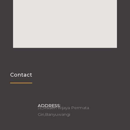
Contact
ADDRESS:
JL,Raden wijaya Permata
Giri,Banyuwangi